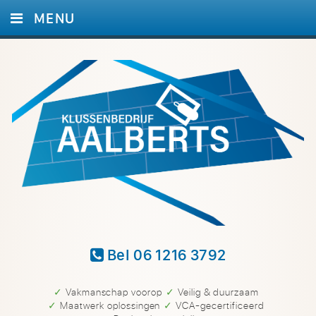
MENU
HOME
DIENSTEN
FOTO’S
REFERENTIES
CONTACT
Bel 06 1216 3792
✓ Vakmanschap voorop
✓ Veilig & duurzaam
✓ Maatwerk oplossingen
✓ VCA-gecertificeerd