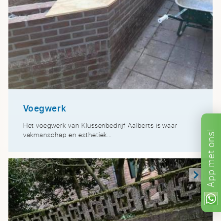
Voegwerk
Het voegwerk van Klussenbedrijf Aalberts is waar
ons!
vakmanschap en esthetiek…
met
App