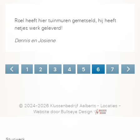
Roel heeft hier tuinmuren gemetseld, hij heeft
netjes werk geleverd!
Dennis en Josiene
1
2
3
4
5
6
7
© 2024-2026 Klussenbedrijf Aalberts
-
Locaties
-
Website door
Bullseye Design
Stucwerk