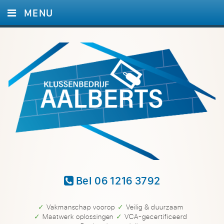
MENU
HOME
DIENSTEN
FOTO’S
REFERENTIES
CONTACT
Bel 06 1216 3792
✓ Vakmanschap voorop
✓ Veilig & duurzaam
✓ Maatwerk oplossingen
✓ VCA-gecertificeerd